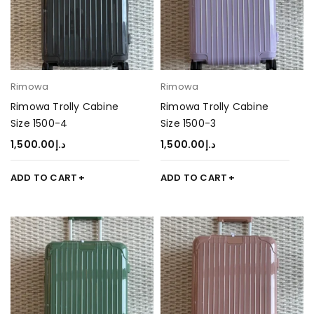
Rimowa
Rimowa
Rimowa Trolly Cabine
Rimowa Trolly Cabine
Size 1500-4
Size 1500-3
1,500.00
د.إ
1,500.00
د.إ
ADD TO CART
ADD TO CART