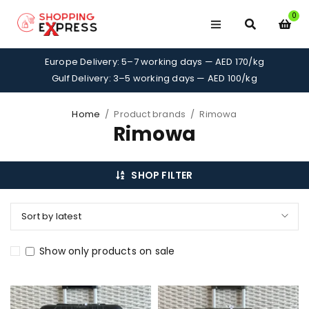
0
Europe Delivery: 5–7 working days — AED 170/kg
Gulf Delivery: 3–5 working days — AED 100/kg
Home
/
Product brands
/
Rimowa
Rimowa
SHOP FILTER
Sort by latest
Show only products on sale